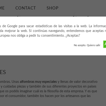
ME
CONTACT
SHOP
s de Google para sacar estadísticas de las visitas a la web. La informa
da mejorar la web. Si continúas navegando, entendemos que aceptas nu
europea nos obliga a pedir tu consentimiento. ¿Aceptas?
A
No acepto. Quiero salir
ES
lfombras. Unas
alfombras muy especiales
y llenas de valor decorativo
s y cuidadas piezas y también de sus diferentes proyectos en países
 que os podéis imaginar cuál es la filosofía de esta empresa. Y es que
or el consumidor, también los hacen por los artesanos que las