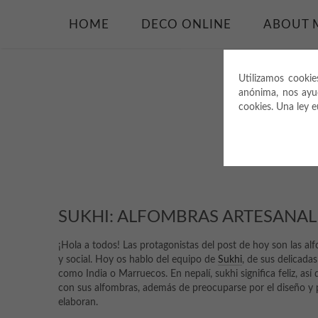
HOME
DECO ONLINE
ABOUT 
Utilizamos cookie
anónima, nos ayu
cookies. Una ley 
SUKHI: ALFOMBRAS ARTESANAL
¡Hola a todos! Las protagonistas del post de hoy son las a
y social. Hoy os hablo del equipo de
Sukhi
, de sus delicada
como India o Marruecos. En nepalí, sukhi significa feliz, así
con sus alfombras, además de preocuparse por el diseño y p
elaboran.