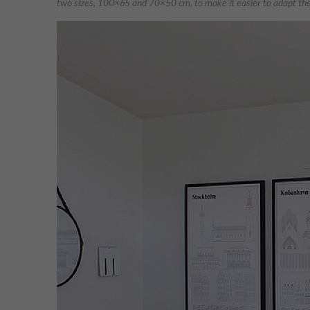
two sizes, 100×65 and 70×50 cm, to make it easier to adapt th