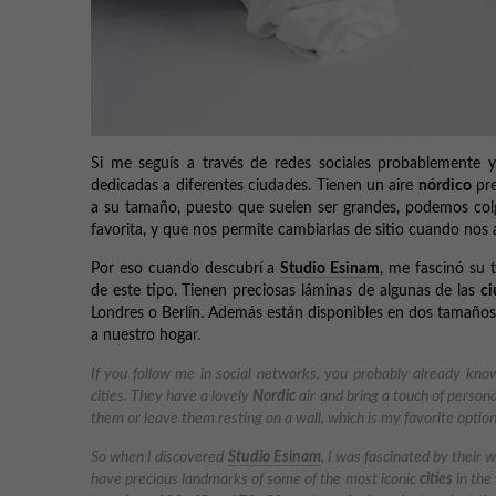
Si me seguís a través de redes sociales probablemente
dedicadas a diferentes ciudades. Tienen un aire
nórdico
pre
a su tamaño, puesto que suelen ser grandes, podemos colg
favorita, y que nos permite cambiarlas de sitio cuando nos 
Por eso cuando descubrí a
Studio Esinam
, me fascinó su 
de este tipo. Tienen preciosas láminas de algunas de las
ci
Londres o Berlín. Además están disponibles en dos tamaños
a nuestro hoga
r.
If you follow me in social networks, you probably already know 
cities. They have a lovely
Nordic
air and bring a touch of persona
them or leave them resting on a wall, which is my favorite opti
So when I discovered
Studio Esinam
, I was fascinated by their 
have precious landmarks of some of the most iconic
cities
in the 