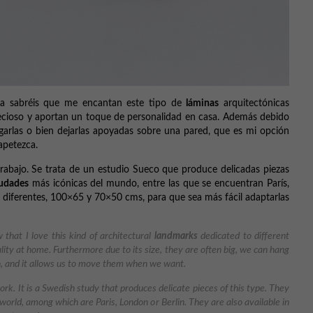
 ya sabréis que me encantan este tipo de
láminas
arquitectónicas
cioso y aportan un toque de personalidad en casa. Además debido
arlas o bien dejarlas apoyadas sobre una pared, que es mi opción
apetezca.
trabajo. Se trata de un estudio Sueco que produce delicadas piezas
udades
más icónicas del mundo, entre las que se encuentran París,
 diferentes, 100×65 y 70×50 cms, para que sea más fácil adaptarlas
that I love this kind of architectural
landmarks
dedicated to different
lity at home. Furthermore due to its size, they are often big, we can hang
on, and it allows us to move them when we want.
work. It is a Swedish study that produces delicate pieces of this type. They
world, among which are Paris, London or Berlin. They are also available in