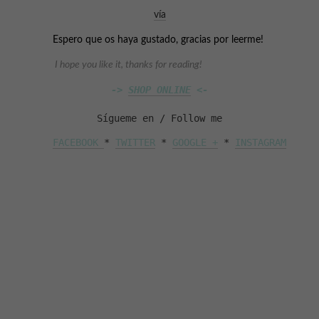
vía
Espero que os haya gustado, gracias por leerme!
I hope you like it, thanks for reading!
-> 
SHOP ONLINE
 <-
Sígueme en / Follow me
FACEBOOK 
* 
TWITTER
 * 
GOOGLE +
 * 
INSTAGRAM
