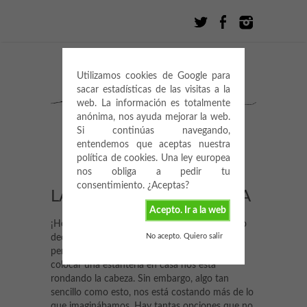
Utilizamos cookies de Google para
sacar estadísticas de las visitas a la
web. La información es totalmente
anónima, nos ayuda mejorar la web.
Si continúas navegando,
entendemos que aceptas nuestra
política de cookies. Una ley europea
nos obliga a pedir tu
consentimiento. ¿Aceptas?
LA ESTANTERÍA PERFECTA
Acepto. Ir a la web
¡Hola! Hoy vengo a contaros mi último periplo
No acepto. Quiero salir
decorativo, la búsqueda de la estantería
perfecta. Desde hace algún tiempo, la idea de
colocar una estantería en casa nos está
rondando la cabeza. Sin embargo, algo tan
sencillo como esto, nos está costando más de lo
que imaginábamos. Hay tantas opciones que no