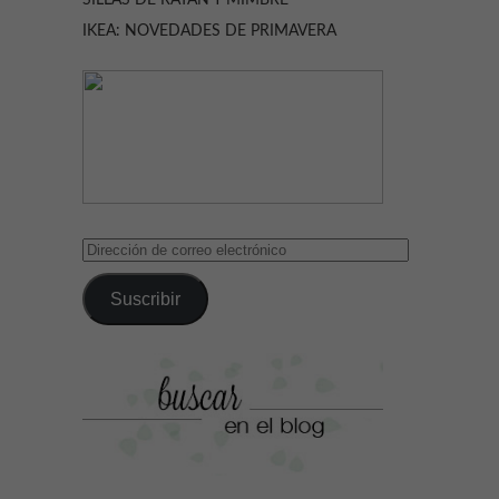
SILLAS DE RATÁN Y MIMBRE
IKEA: NOVEDADES DE PRIMAVERA
Dirección
de
correo
Suscribir
electrónico