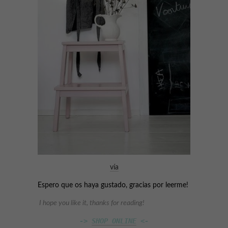
vía
Espero que os haya gustado, gracias por leerme!
I hope you like it, thanks for reading!
-> 
SHOP ONLINE
 <-