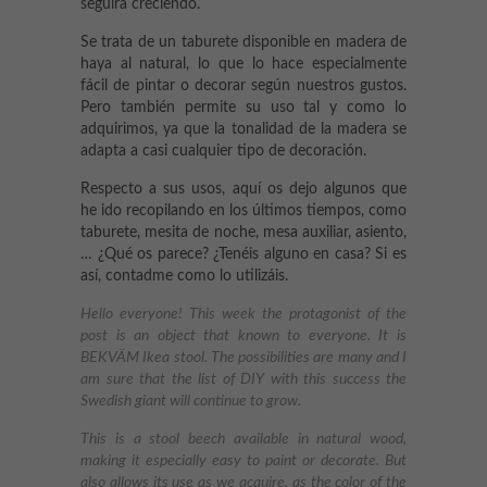
seguirá creciendo.
Se trata de un taburete disponible en madera de
haya al natural, lo que lo hace especialmente
fácil de pintar o decorar según nuestros gustos.
Pero también permite su uso tal y como lo
adquirimos, ya que la tonalidad de la madera se
adapta a casi cualquier tipo de decoración.
Respecto a sus usos, aquí os dejo algunos que
he ido recopilando en los últimos tiempos, como
taburete, mesita de noche, mesa auxiliar, asiento,
… ¿Qué os parece? ¿Tenéis alguno en casa? Si es
así, contadme como lo utilizáis.
Hello everyone! This week the protagonist of the
post is an object that known to everyone. It is
BEKVÄM Ikea stool. The possibilities are many and I
am sure that the list of DIY with this success the
Swedish giant will continue to grow.
This is a stool beech available in natural wood,
making it especially easy to paint or decorate. But
also allows its use as we acquire, as the color of the