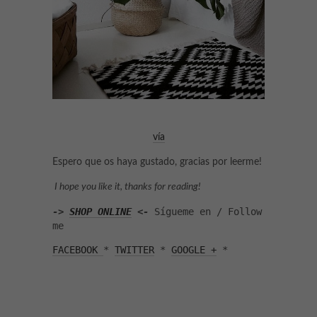
vía
Espero que os haya gustado, gracias por leerme!
I hope you like it, thanks for reading!
-> 
SHOP ONLINE
 <-
 Sígueme en / Follow 
me
FACEBOOK 
* 
TWITTER
 * 
GOOGLE +
 *