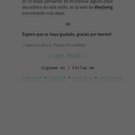
él? Si estáis pensando en incorporar alguna pieza
decorativa de este estilo, en la web de
Westwing
encontraréis más ideas.
vía
Espero que os haya gustado, gracias por leerme!
I hope you like it, thanks for reading!
-> 
SHOP ONLINE
 <-
Sígueme en / Follow me
FACEBOOK 
* 
TWITTER
 * 
GOOGLE +
 * 
INSTAGRAM