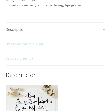
Etiquetas:
avestruz
,
lámina
,
lettering
,
tipografía
Descripción
Información adicional
Valoraciones (0)
Descripción