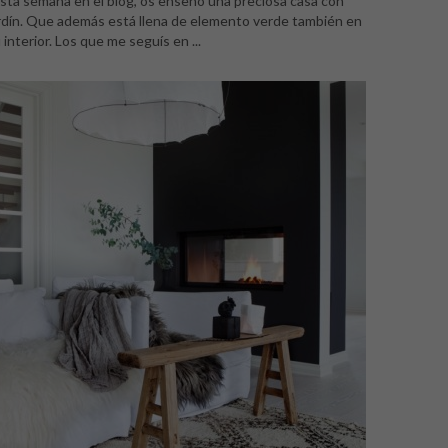
ta semana en el blog, os enseño una preciosa casa con
rdín. Que además está llena de elemento verde también en
 interior. Los que me seguís en ...