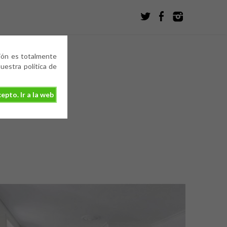
ción es totalmente
estra política de
epto. Ir a la web