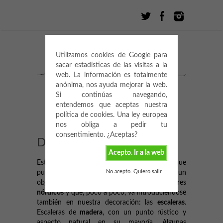
Utilizamos cookies de Google para
sacar estadísticas de las visitas a la
web. La información es totalmente
anónima, nos ayuda mejorar la web.
Si continúas navegando,
entendemos que aceptas nuestra
política de cookies. Una ley europea
nos obliga a pedir tu
consentimiento. ¿Aceptas?
DECO: ESCALERAS
Acepto. Ir a la web
Esta semana os traigo un detalle decorativo que
No acepto. Quiero salir
puede que asombre a algunos. Se trata de un
objeto presente en infinidad de hogares
nórdicos
y que, poco a poco, va introduciéndose
también en nuestra decoración: las
escaleras
.
Escaleras de
madera
, con un punto rústico y
aspecto natural en su mayoría. Algunas