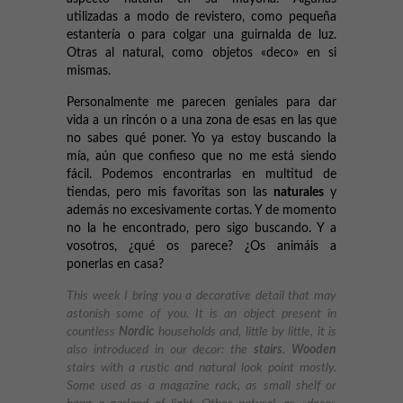
utilizadas a modo de revistero, como pequeña
estantería o para colgar una guirnalda de luz.
Otras al natural, como objetos «deco» en si
mismas.
Personalmente me parecen geniales para dar
vida a un rincón o a una zona de esas en las que
no sabes qué poner. Yo ya estoy buscando la
mía, aún que confieso que no me está siendo
fácil. Podemos encontrarlas en multitud de
tiendas, pero mis favoritas son las
naturales
y
además no excesivamente cortas. Y de momento
no la he encontrado, pero sigo buscando. Y a
vosotros, ¿qué os parece? ¿Os animáis a
ponerlas en casa?
This week I bring you a decorative detail that may
astonish some of you. It is an object present in
countless
Nordic
households and, little by little, it is
also introduced in our decor: the
stairs
.
Wooden
stairs with a rustic and natural look point mostly.
Some used as a magazine rack, as small shelf or