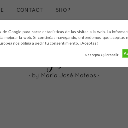
ME
CONTACT
SHOP
s de Google para sacar estadísticas de las visitas a la web. La informa
da mejorar la web. Si continúas navegando, entendemos que aceptas nu
europea nos obliga a pedir tu consentimiento. ¿Aceptas?
Ac
No acepto. Quiero salir