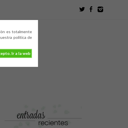
ción es totalmente
estra política de
epto. Ir a la web