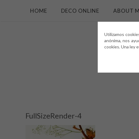
HOME
DECO ONLINE
ABOUT 
Utilizamos cookie
anónima, nos ayu
cookies. Una ley 
FullSizeRender-4