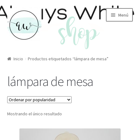
Ir
Ir
Menú
a
al
la
contenido
navegación
Inicio
Inicio
Productos etiquetados “lámpara de mesa”
MI CESTA
lámpara de mesa
Finalizar compra
Condiciones de envío
Mostrando el único resultado
CONÓCENOS
MI CUENTA