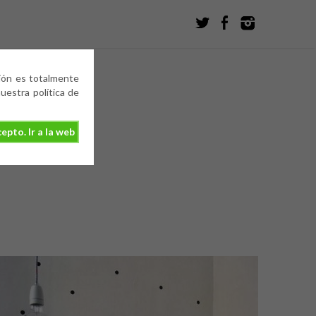
ción es totalmente
estra política de
epto. Ir a la web