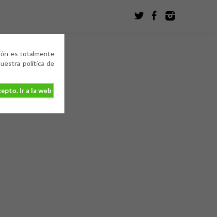
ción es totalmente
estra política de
epto. Ir a la web