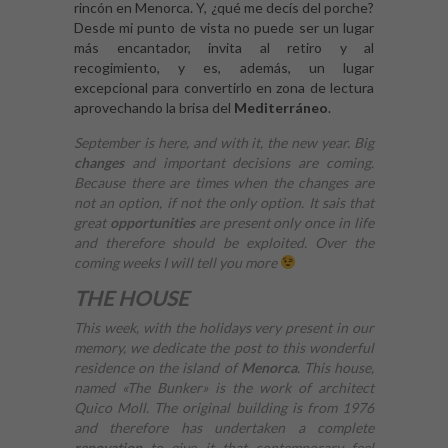
rincón en Menorca. Y, ¿qué me decís del porche?
Desde mi punto de vista no puede ser un lugar
más encantador, invita al retiro y al
recogimiento, y es, además, un lugar
excepcional para convertirlo en zona de lectura
aprovechando la brisa del
Mediterráneo
.
September is here, and with it, the new year. Big
changes
and important decisions are coming.
Because there are times when the changes are
not an option, if not the only option. It sais that
great
opportunities
are present only once in life
and therefore should be exploited. Over the
coming weeks I will tell you more
THE HOUSE
This week, with the holidays ver
y present in our
memory, we dedicate the post to this wonderful
residence on the island of
Menorca
. This house,
named «The Bunker» is the work of architect
Quico Moll. The original building is from 1976
and therefore has undertaken a complete
renovation
to give it that contemporary feel