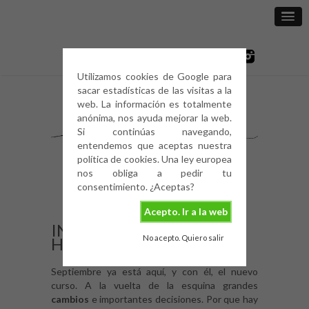
Utilizamos cookies de Google para
sacar estadísticas de las visitas a la
web. La información es totalmente
anónima, nos ayuda mejorar la web.
Si continúas navegando,
entendemos que aceptas nuestra
política de cookies. Una ley europea
nos obliga a pedir tu
consentimiento. ¿Aceptas?
Acepto. Ir a la web
INSPIRING HOMES:
No acepto. Quiero salir
HOUSE IN MENORCA
Septiembre ya está aquí, y con él, el nuevo
curso. A la vuelta de la esquina grandes
cambios
e importantes decisiones. Por que hay