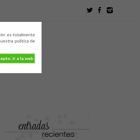
ción es totalmente
estra política de
epto. Ir a la web