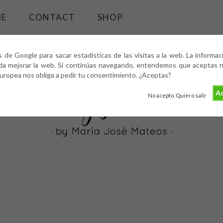
ME
CONTACT
SHOP
s de Google para sacar estadísticas de las visitas a la web. La informa
da mejorar la web. Si continúas navegando, entendemos que aceptas nu
europea nos obliga a pedir tu consentimiento. ¿Aceptas?
Ac
No acepto. Quiero salir