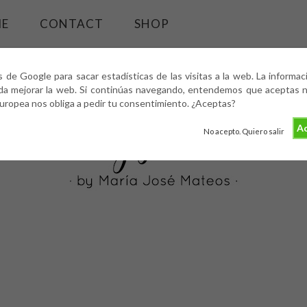
ME
CONTACT
SHOP
s de Google para sacar estadísticas de las visitas a la web. La informa
da mejorar la web. Si continúas navegando, entendemos que aceptas nu
europea nos obliga a pedir tu consentimiento. ¿Aceptas?
Ac
No acepto. Quiero salir