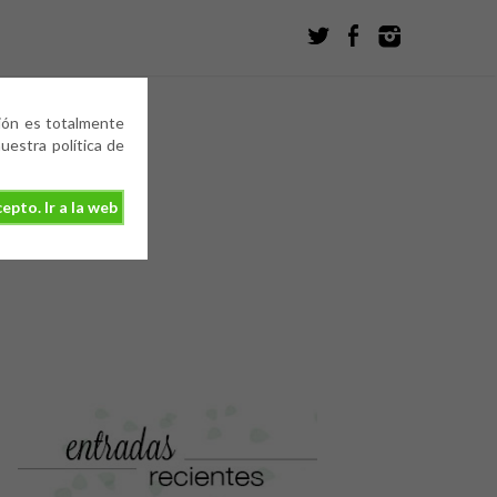
ción es totalmente
estra política de
epto. Ir a la web