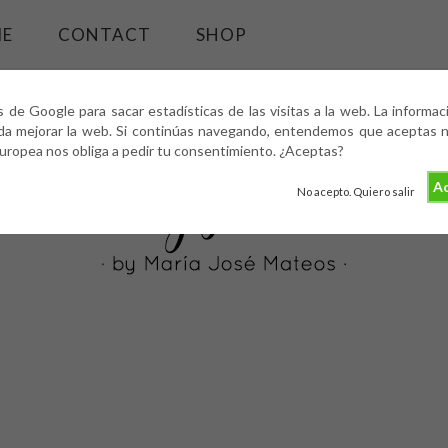
ME
CONTACT
SHOP
s de Google para sacar estadísticas de las visitas a la web. La informa
da mejorar la web. Si continúas navegando, entendemos que aceptas nu
europea nos obliga a pedir tu consentimiento. ¿Aceptas?
Ac
No acepto. Quiero salir