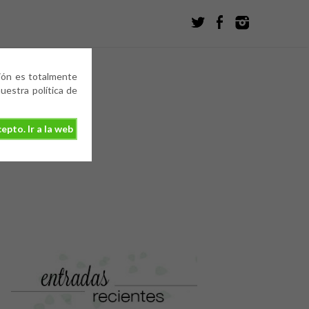
ción es totalmente
estra política de
epto. Ir a la web