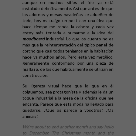
aunque en muchos sitios el frío ya está
instalado definitivamente. Así que antes de que
los adornos y mesas navideñas se adueñen de
todo, hoy os traigo un post con una idea que
hace tiempo me ronda la cabeza y cada vez
estoy más tentada a sumarme a la idea del
moodboard
industrial. Lo que os cuento no es
más que la reinterpretación del típico
panel
de
corcho que casi todos teníamos en la habitación
hace ya muchos años. Pero esta vez metálico,
generalmente conformado por una pieza de
mallazo
, de los que habitualmente se utilizan en
construcción.
Su ligereza visual hace que lo que en él
colguemos, sea protagonista y además le da un
toque industrial a la mesa de la oficina que me
encanta. Parece que esta moda ha llegado para
quedarse. ¿Qué os parece a vosotros? ¿Os
animáis?
We’re about to end another month and say hello
to December. The Christmas month and the