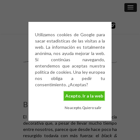
Utilizamos cookies de Google para
sacar estadísticas de las visitas a la
web. La información es totalmente
anónima, nos ayuda mejorar la web.
Si continúas navegando,
entendemos que aceptas nuestra
política de cookies. Una ley europea
nos obliga a pedir tu
consentimiento. ¿Aceptas?
Acepto. Ir a la web
BLACK & WHITE
No acepto. Quiero salir
El post de hoy va dedicado a una tendencia
decorativa que, a pesar de llevar mucho tiempo
entre nosotros, parece que desde hace poco ha
resurgido todavía con más fuerza: el
black &